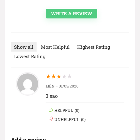
WRITE A REVIEW
Show all
Most Helpful
Highest Rating
Lowest Rating
★
★
★
★
★
LIÊN
–
01/05/2026
3 sao
HELPFUL
(
0
)
UNHELPFUL
(
0
)
Add a review