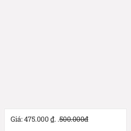
Giá:
475.000
₫
. .
500.000đ