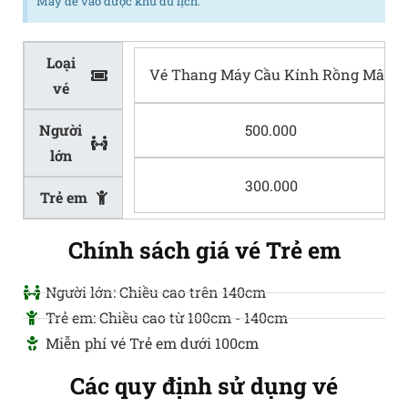
Mây để vào được khu du lịch.
Loại
Vé Thang Máy Cầu Kính Rồng Mây
vé
Người
500.000
lớn
300.000
Trẻ em
Chính sách giá vé Trẻ em
Người lớn: Chiều cao trên 140cm
Trẻ em: Chiều cao từ 100cm - 140cm
Miễn phí vé Trẻ em dưới 100cm
Các quy định sử dụng vé